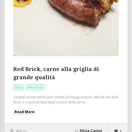
Red Brick, carne alla griglia di
grande qualità
Cena
Recensioni
Giovedì scorso siamo stati invitati all’inaugurazione ufficiale del Red
Brick, il nuovo tempio degli amanti della carne...
Read More
by
Silvia Canini
NOV 27
1