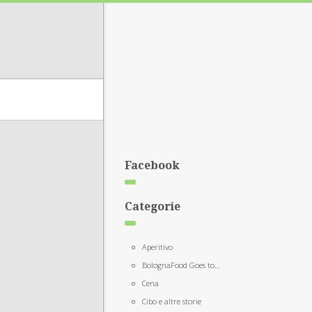
Facebook
Categorie
Aperitivo
BolognaFood Goes to…
Cena
Cibo e altre storie