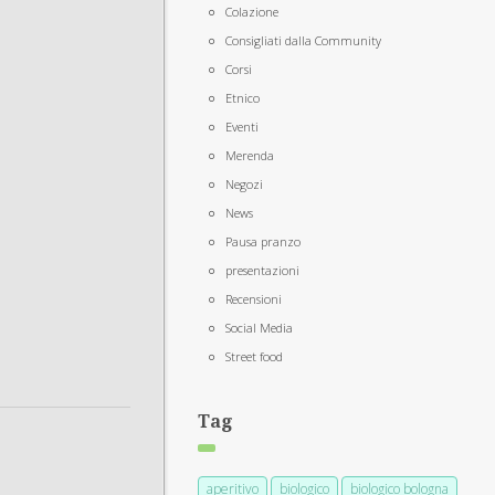
Colazione
Consigliati dalla Community
Corsi
Etnico
Eventi
Merenda
Negozi
News
Pausa pranzo
presentazioni
Recensioni
Social Media
Street food
Tag
aperitivo
biologico
biologico bologna