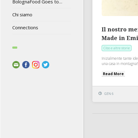
BolognaFood Goes to…
Chi siamo
Connections
Il nostro m
Made in Em
Cibo e altre storie
Inizialmente tante ide
una casa in montagna!”
Read More
GEN 6