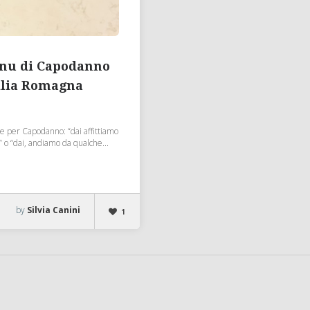
enu di Capodanno
ilia Romagna
e per Capodanno: “dai affittiamo
 o “dai, andiamo da qualche...
by
Silvia Canini
1