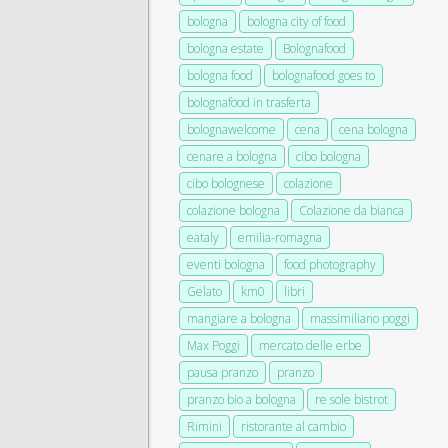
bologna
bologna city of food
bologna estate
Bolognafood
bologna food
bolognafood goes to
bolognafood in trasferta
bolognawelcome
cena
cena bologna
cenare a bologna
cibo bologna
cibo bolognese
colazione
colazione bologna
Colazione da bianca
eataly
emilia-romagna
eventi bologna
food photography
Gelato
km0
libri
mangiare a bologna
massimiliano poggi
Max Poggi
mercato delle erbe
pausa pranzo
pranzo
pranzo bio a bologna
re sole bistrot
Rimini
ristorante al cambio