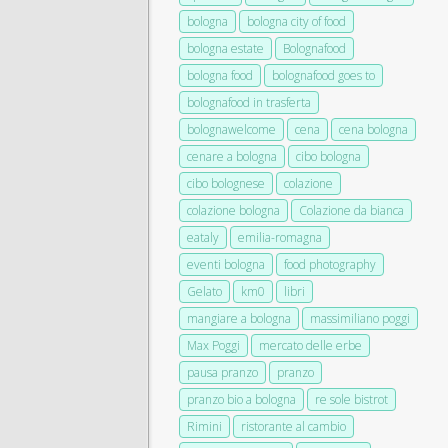
bologna
bologna city of food
bologna estate
Bolognafood
bologna food
bolognafood goes to
bolognafood in trasferta
bolognawelcome
cena
cena bologna
cenare a bologna
cibo bologna
cibo bolognese
colazione
colazione bologna
Colazione da bianca
eataly
emilia-romagna
eventi bologna
food photography
Gelato
km0
libri
mangiare a bologna
massimiliano poggi
Max Poggi
mercato delle erbe
pausa pranzo
pranzo
pranzo bio a bologna
re sole bistrot
Rimini
ristorante al cambio