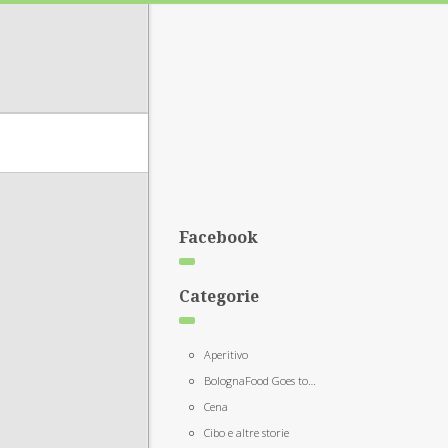
Facebook
Categorie
Aperitivo
BolognaFood Goes to…
Cena
Cibo e altre storie