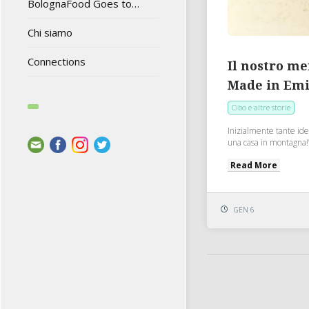
BolognaFood Goes to…
Chi siamo
Connections
Il nostro m
Made in Em
Cibo e altre storie
Inizialmente tante ide
una casa in montagna!”
Read More
GEN 6