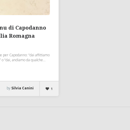
enu di Capodanno
ilia Romagna
e per Capodanno: “dai affittiamo
 o “dai, andiamo da qualche...
by
Silvia Canini
1