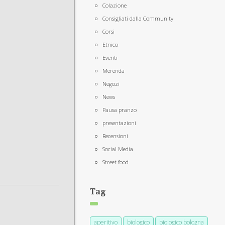
Colazione
Consigliati dalla Community
Corsi
Etnico
Eventi
Merenda
Negozi
News
Pausa pranzo
presentazioni
Recensioni
Social Media
Street food
Tag
aperitivo
biologico
biologico bologna