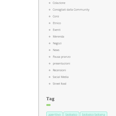
Colazione
Consigliati dalla Community
Corsi
Etnico
Eventi
Merenda
Negozi
News
Pausa pranzo
presentazioni
Recensioni
Social Media
Street food
Tag
aperitivo
biologico
biologico bologna