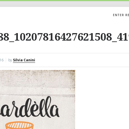
ENTER R
88_10207816427621508_4
16
by
Silvia Canini