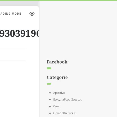
EADING MODE
193039196820910539_n
Facebook
Categorie
Aperitivo
BolognaFood Goes to…
Cena
Cibo e altre storie