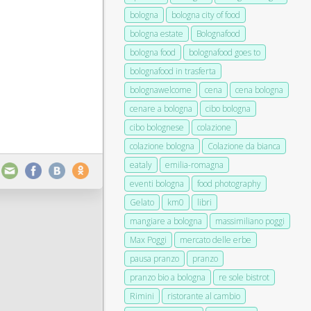
bologna
bologna city of food
bologna estate
Bolognafood
bologna food
bolognafood goes to
bolognafood in trasferta
bolognawelcome
cena
cena bologna
cenare a bologna
cibo bologna
cibo bolognese
colazione
colazione bologna
Colazione da bianca
eataly
emilia-romagna
eventi bologna
food photography
Gelato
km0
libri
mangiare a bologna
massimiliano poggi
Max Poggi
mercato delle erbe
pausa pranzo
pranzo
pranzo bio a bologna
re sole bistrot
Rimini
ristorante al cambio