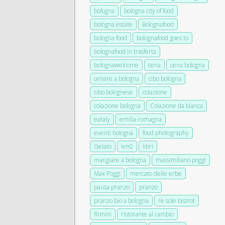
bologna
bologna city of food
bologna estate
Bolognafood
bologna food
bolognafood goes to
bolognafood in trasferta
bolognawelcome
cena
cena bologna
cenare a bologna
cibo bologna
cibo bolognese
colazione
colazione bologna
Colazione da bianca
eataly
emilia-romagna
eventi bologna
food photography
Gelato
km0
libri
mangiare a bologna
massimiliano poggi
Max Poggi
mercato delle erbe
pausa pranzo
pranzo
pranzo bio a bologna
re sole bistrot
Rimini
ristorante al cambio