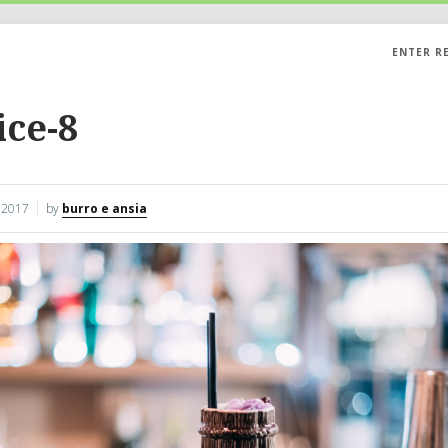
ENTER R
ice-8
 2017
by
burro e ansia