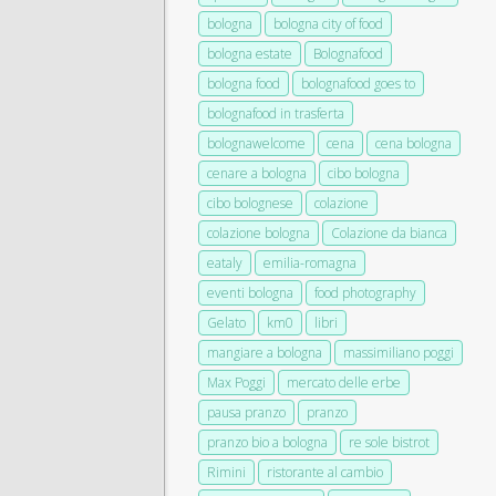
bologna
bologna city of food
bologna estate
Bolognafood
bologna food
bolognafood goes to
bolognafood in trasferta
bolognawelcome
cena
cena bologna
cenare a bologna
cibo bologna
cibo bolognese
colazione
colazione bologna
Colazione da bianca
eataly
emilia-romagna
eventi bologna
food photography
Gelato
km0
libri
mangiare a bologna
massimiliano poggi
Max Poggi
mercato delle erbe
pausa pranzo
pranzo
pranzo bio a bologna
re sole bistrot
Rimini
ristorante al cambio