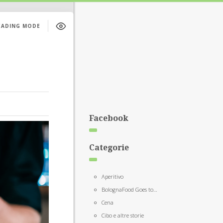
EADING MODE
Facebook
Categorie
Aperitivo
BolognaFood Goes to…
Cena
Cibo e altre storie