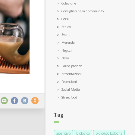
Colazione
Consigliati dalla Community
Corsi
Etnico
Eventi
Merenda
Negozi
News
Pausa pranzo
presentazioni
Recensioni
Social Media
Street food
Tag
aperitivo
biologico
biologico bologna