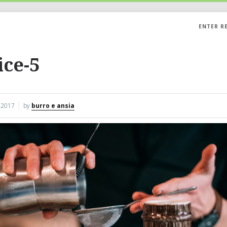
ENTER R
ice-5
 2017
by
burro e ansia