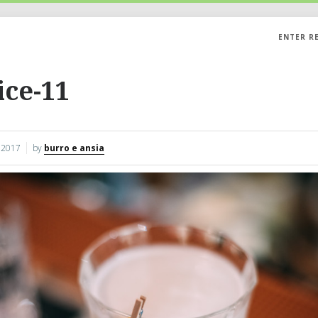
ENTER R
ice-11
 2017
by
burro e ansia