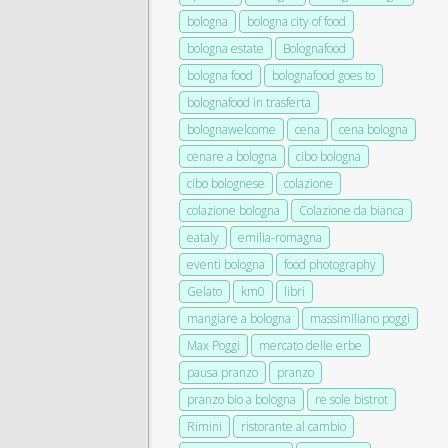
bologna
bologna city of food
bologna estate
Bolognafood
bologna food
bolognafood goes to
bolognafood in trasferta
bolognawelcome
cena
cena bologna
cenare a bologna
cibo bologna
cibo bolognese
colazione
colazione bologna
Colazione da bianca
eataly
emilia-romagna
eventi bologna
food photography
Gelato
km0
libri
mangiare a bologna
massimiliano poggi
Max Poggi
mercato delle erbe
pausa pranzo
pranzo
pranzo bio a bologna
re sole bistrot
Rimini
ristorante al cambio