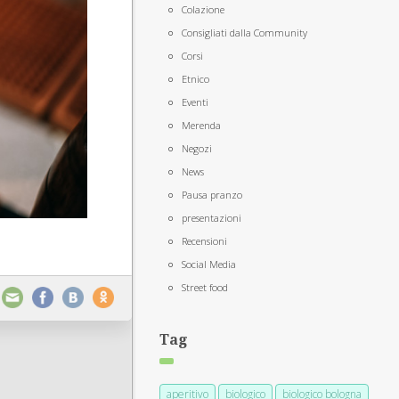
Colazione
Consigliati dalla Community
Corsi
Etnico
Eventi
Merenda
Negozi
News
Pausa pranzo
presentazioni
Recensioni
Social Media
Street food
Tag
aperitivo
biologico
biologico bologna