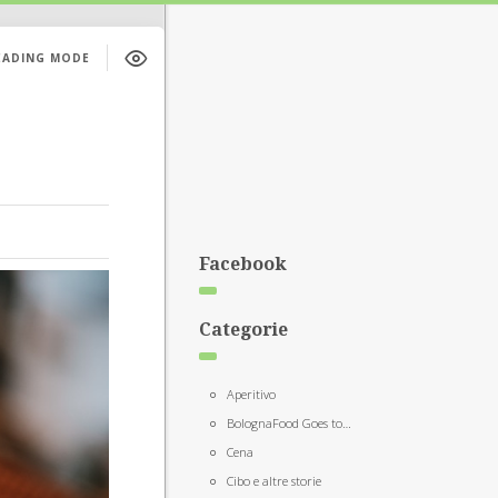
EADING MODE
Facebook
Categorie
Aperitivo
BolognaFood Goes to…
Cena
Cibo e altre storie