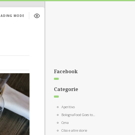
EADING MODE
Facebook
Categorie
Aperitivo
BolognaFood Goes to…
Cena
Cibo e altre storie