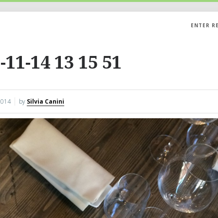
ENTER R
-11-14 13 15 51
2014
by
Silvia Canini