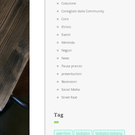
Colazione
Consigliati dalla Community
Corsi
Etnico
Eventi
Merenda
Negozi
News
Pausa pranzo
presentazioni
Recensioni
Social Media
Street food
Tag
aperitivo
biologico
biologico bologna