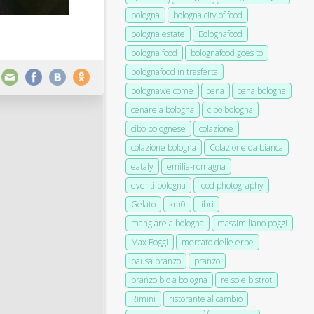
bologna
bologna city of food
bologna estate
Bolognafood
bologna food
bolognafood goes to
bolognafood in trasferta
bolognawelcome
cena
cena bologna
cenare a bologna
cibo bologna
cibo bolognese
colazione
colazione bologna
Colazione da bianca
eataly
emilia-romagna
eventi bologna
food photography
Gelato
km0
libri
mangiare a bologna
massimiliano poggi
Max Poggi
mercato delle erbe
pausa pranzo
pranzo
pranzo bio a bologna
re sole bistrot
Rimini
ristorante al cambio