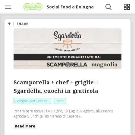
Social Food a Bologna
SHARE
Scamporella + chef + griglie =
Sgardèlla, cuochi in graticola
BolognaFood Goes to...
Eventi
Per tre sere estive (14 Giugno, 19 Luglio, 9 Agosto), all’Azienda
Agricola Giunchi (a Rio Marano di Cesena)...
Read More