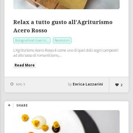
Relax a tutto gusto all’Agriturismo
Acero Rosso
BolognaFood Goes to...
Recensioni
L’Agriturismo Acero Rosso è come uno di quei dolci sogni campestri
ad alto tasso di romanticismo,...
Read More
by
Enrica Lazzarini
MAG 9
2
SHARE