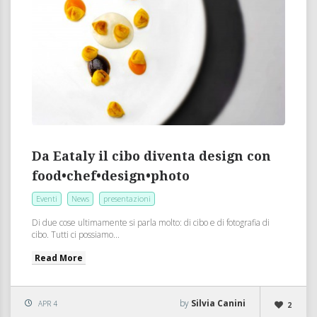
Da Eataly il cibo diventa design con
food•chef•design•photo
Eventi
News
presentazioni
Di due cose ultimamente si parla molto: di cibo e di fotografia di
cibo. Tutti ci possiamo...
Read More
by
Silvia Canini
APR 4
2