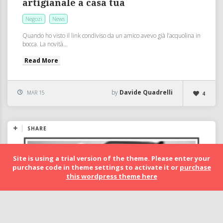
artigianale a casa tua
Negozi
News
Quando ho visto il link condiviso da un amico avevo già l’acquolina in
bocca. La novità...
Read More
by
Davide Quadrelli
MAR 15
4
SHARE
Site is using a trial version of the theme. Please enter your
purchase code in theme settings to activate it or
purchase
this wordpress theme here