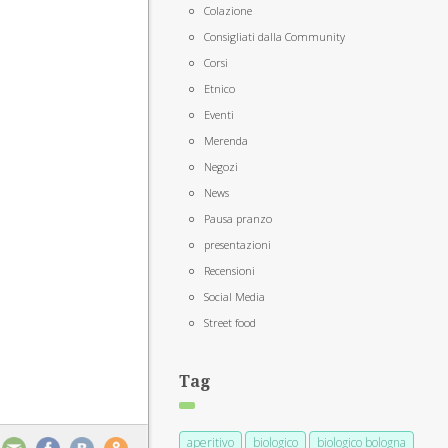
Colazione
Consigliati dalla Community
Corsi
Etnico
Eventi
Merenda
Negozi
News
Pausa pranzo
presentazioni
Recensioni
Social Media
Street food
Tag
aperitivo
biologico
biologico bologna