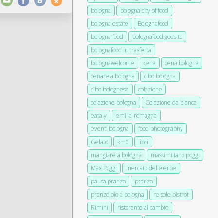
bologna
bologna city of food
bologna estate
Bolognafood
bologna food
bolognafood goes to
bolognafood in trasferta
bolognawelcome
cena
cena bologna
cenare a bologna
cibo bologna
cibo bolognese
colazione
colazione bologna
Colazione da bianca
eataly
emilia-romagna
eventi bologna
food photography
Gelato
km0
libri
mangiare a bologna
massimiliano poggi
Max Poggi
mercato delle erbe
pausa pranzo
pranzo
pranzo bio a bologna
re sole bistrot
Rimini
ristorante al cambio