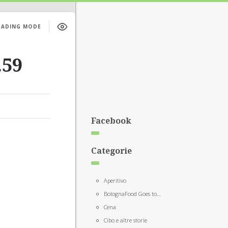
EADING MODE
.59
Facebook
Categorie
Aperitivo
BolognaFood Goes to…
Cena
Cibo e altre storie