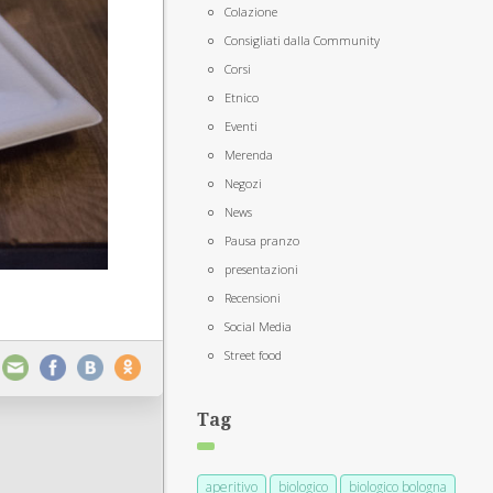
Colazione
Consigliati dalla Community
Corsi
Etnico
Eventi
Merenda
Negozi
News
Pausa pranzo
presentazioni
Recensioni
Social Media
Street food
Tag
aperitivo
biologico
biologico bologna