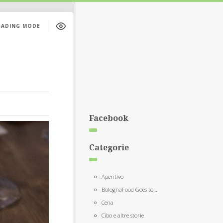
EADING MODE
Facebook
Categorie
Aperitivo
BolognaFood Goes to…
Cena
Cibo e altre storie