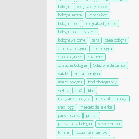
bologna
bologna city of food
bologna estate
Bolognafood
bologna food
bolognafood goes to
bolognafood in trasferta
bolognawelcome
cena
cena bologna
cenare a bologna
cibo bologna
cibo bolognese
colazione
colazione bologna
Colazione da bianca
eataly
emilia-romagna
eventi bologna
food photography
Gelato
km0
libri
mangiare a bologna
massimiliano poggi
Max Poggi
mercato delle erbe
pausa pranzo
pranzo
pranzo bio a bologna
re sole bistrot
Rimini
ristorante al cambio