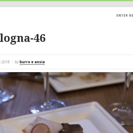
ENTER R
logna-46
 2018
by
burro e ansia