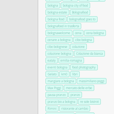
bologna
bologna city of food
bologna estate
Bolognafood
bologna food
bolognafood goes to
bolognafood in trasferta
bolognawelcome
cena
cena bologna
cenare a bologna
cibo bologna
cibo bolognese
colazione
colazione bologna
Colazione da bianca
eataly
emilia-romagna
eventi bologna
food photography
Gelato
km0
libri
mangiare a bologna
massimiliano poggi
Max Poggi
mercato delle erbe
pausa pranzo
pranzo
pranzo bio a bologna
re sole bistrot
Rimini
ristorante al cambio