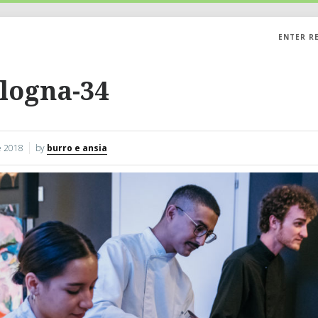
ENTER R
logna-34
 2018
by
burro e ansia