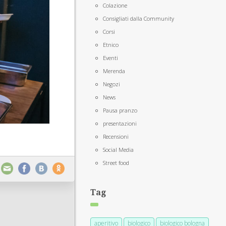
Colazione
Consigliati dalla Community
Corsi
Etnico
Eventi
Merenda
Negozi
News
Pausa pranzo
presentazioni
Recensioni
Social Media
Street food
Tag
aperitivo
biologico
biologico bologna