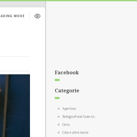
EADING MODE
Facebook
Categorie
Aperitivo
BolognaFood Goes to…
Cena
Cibo e altre storie