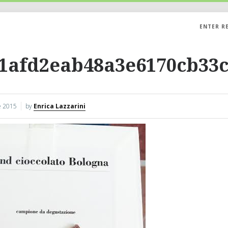
ENTER R
1afd2eab48a3e6170cb33c
 2015
by
Enrica Lazzarini