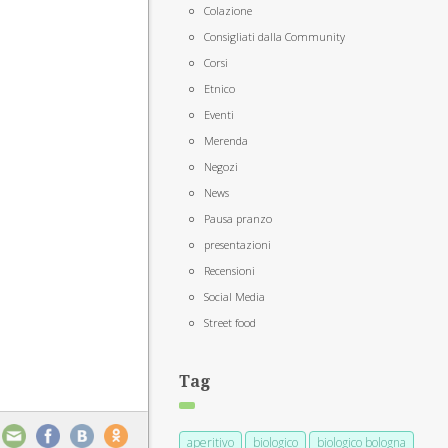
Colazione
Consigliati dalla Community
Corsi
Etnico
Eventi
Merenda
Negozi
News
Pausa pranzo
presentazioni
Recensioni
Social Media
Street food
Tag
aperitivo
biologico
biologico bologna