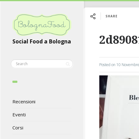
SHARE
2d8908
Social Food a Bologna
Posted on
10 Novembre
Recensioni
Eventi
Corsi