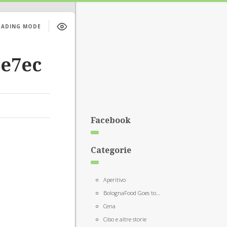
EADING MODE
e7ec
Facebook
Categorie
Aperitivo
BolognaFood Goes to…
Cena
Cibo e altre storie