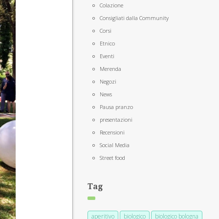
Colazione
Consigliati dalla Community
Corsi
Etnico
Eventi
Merenda
Negozi
News
Pausa pranzo
presentazioni
Recensioni
Social Media
Street food
Tag
aperitivo
biologico
biologico bologna