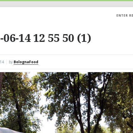
ENTER R
-06-14 12 55 50 (1)
014
by
BolognaFood