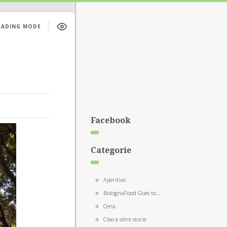
EADING MODE
Facebook
Categorie
Aperitivo
BolognaFood Goes to…
Cena
Cibo e altre storie