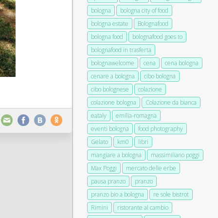
bologna
bologna city of food
bologna estate
Bolognafood
bologna food
bolognafood goes to
bolognafood in trasferta
bolognawelcome
cena
cena bologna
cenare a bologna
cibo bologna
cibo bolognese
colazione
colazione bologna
Colazione da bianca
eataly
emilia-romagna
eventi bologna
food photography
Gelato
km0
libri
mangiare a bologna
massimiliano poggi
Max Poggi
mercato delle erbe
pausa pranzo
pranzo
pranzo bio a bologna
re sole bistrot
Rimini
ristorante al cambio