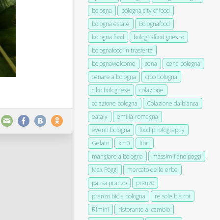
bologna
bologna city of food
bologna estate
Bolognafood
bologna food
bolognafood goes to
bolognafood in trasferta
bolognawelcome
cena
cena bologna
cenare a bologna
cibo bologna
cibo bolognese
colazione
colazione bologna
Colazione da bianca
eataly
emilia-romagna
eventi bologna
food photography
Gelato
km0
libri
mangiare a bologna
massimiliano poggi
Max Poggi
mercato delle erbe
pausa pranzo
pranzo
pranzo bio a bologna
re sole bistrot
Rimini
ristorante al cambio