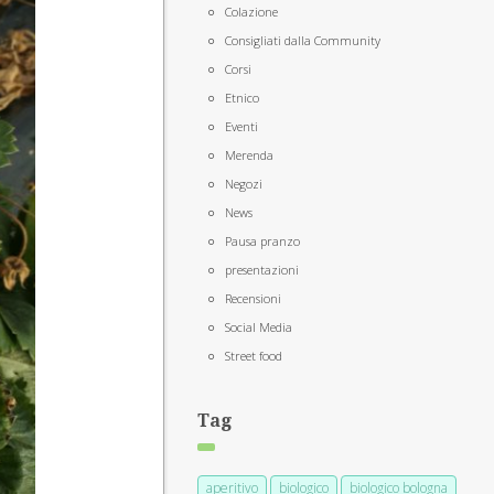
Colazione
Consigliati dalla Community
Corsi
Etnico
Eventi
Merenda
Negozi
News
Pausa pranzo
presentazioni
Recensioni
Social Media
Street food
Tag
aperitivo
biologico
biologico bologna