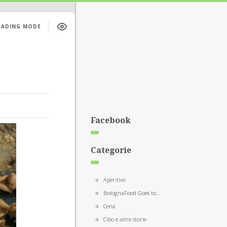
EADING MODE
Facebook
Categorie
Aperitivo
BolognaFood Goes to…
Cena
Cibo e altre storie