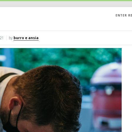
ENTER R
021
by
burro e ansia