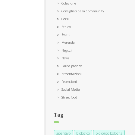
Colazione
Consigliati dalla Community
Corsi
Etnico
Eventi
Merenda
Negozi
News
Pausa pranzo
presentazioni
Recensioni
Social Media
Street food
Tag
aperitivo
biologico
biologico bologna