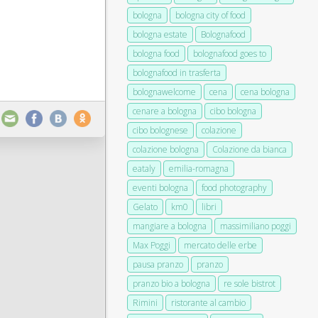
bologna
bologna city of food
bologna estate
Bolognafood
bologna food
bolognafood goes to
bolognafood in trasferta
bolognawelcome
cena
cena bologna
cenare a bologna
cibo bologna
cibo bolognese
colazione
colazione bologna
Colazione da bianca
eataly
emilia-romagna
eventi bologna
food photography
Gelato
km0
libri
mangiare a bologna
massimiliano poggi
Max Poggi
mercato delle erbe
pausa pranzo
pranzo
pranzo bio a bologna
re sole bistrot
Rimini
ristorante al cambio