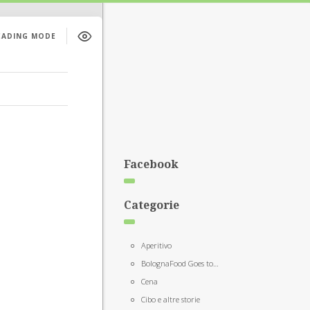
EADING MODE
Facebook
Categorie
Aperitivo
BolognaFood Goes to…
Cena
Cibo e altre storie