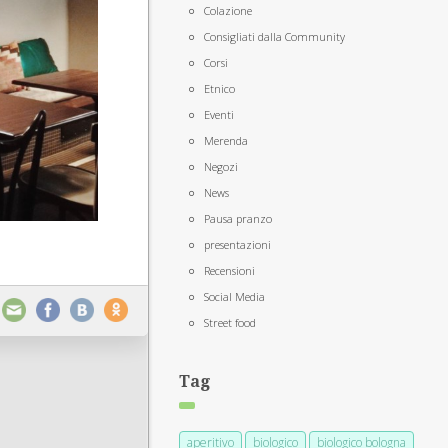
Colazione
Consigliati dalla Community
Corsi
Etnico
Eventi
Merenda
Negozi
News
Pausa pranzo
presentazioni
Recensioni
Social Media
Street food
Tag
aperitivo
biologico
biologico bologna