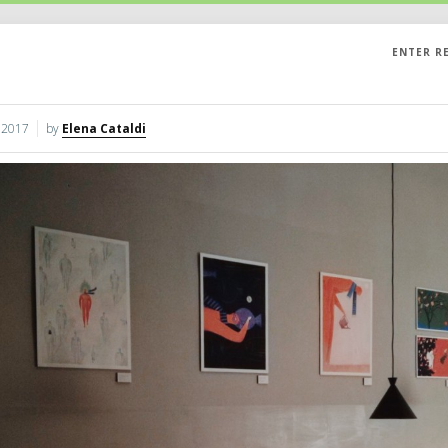
ENTER R
 2017
by
Elena Cataldi