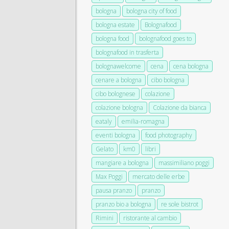
bologna
bologna city of food
bologna estate
Bolognafood
bologna food
bolognafood goes to
bolognafood in trasferta
bolognawelcome
cena
cena bologna
cenare a bologna
cibo bologna
cibo bolognese
colazione
colazione bologna
Colazione da bianca
eataly
emilia-romagna
eventi bologna
food photography
Gelato
km0
libri
mangiare a bologna
massimiliano poggi
Max Poggi
mercato delle erbe
pausa pranzo
pranzo
pranzo bio a bologna
re sole bistrot
Rimini
ristorante al cambio