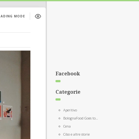
EADING MODE
Facebook
Categorie
Aperitivo
BolognaFood Goes to…
Cena
Cibo e altre storie