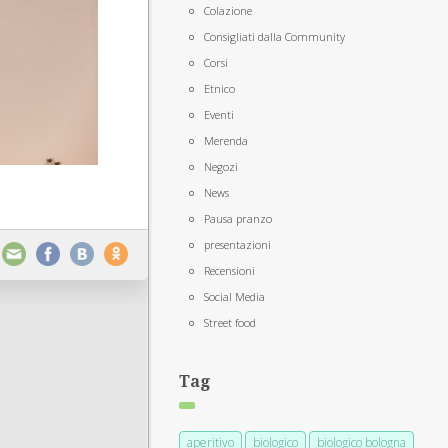
Colazione
Consigliati dalla Community
Corsi
Etnico
Eventi
Merenda
Negozi
News
Pausa pranzo
presentazioni
Recensioni
Social Media
Street food
Tag
aperitivo
biologico
biologico bologna