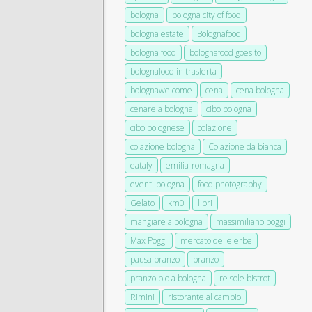
bologna
bologna city of food
bologna estate
Bolognafood
bologna food
bolognafood goes to
bolognafood in trasferta
bolognawelcome
cena
cena bologna
cenare a bologna
cibo bologna
cibo bolognese
colazione
colazione bologna
Colazione da bianca
eataly
emilia-romagna
eventi bologna
food photography
Gelato
km0
libri
mangiare a bologna
massimiliano poggi
Max Poggi
mercato delle erbe
pausa pranzo
pranzo
pranzo bio a bologna
re sole bistrot
Rimini
ristorante al cambio