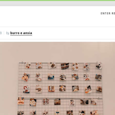
ENTER R
19
by
burro e ansia