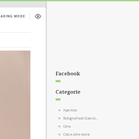
EADING MODE
Facebook
Categorie
Aperitivo
BolognaFood Goes to…
Cena
Cibo e altre storie