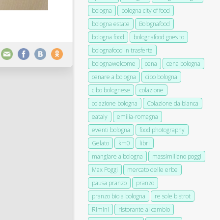
bologna
bologna city of food
bologna estate
Bolognafood
bologna food
bolognafood goes to
bolognafood in trasferta
bolognawelcome
cena
cena bologna
cenare a bologna
cibo bologna
cibo bolognese
colazione
colazione bologna
Colazione da bianca
eataly
emilia-romagna
eventi bologna
food photography
Gelato
km0
libri
mangiare a bologna
massimiliano poggi
Max Poggi
mercato delle erbe
pausa pranzo
pranzo
pranzo bio a bologna
re sole bistrot
Rimini
ristorante al cambio