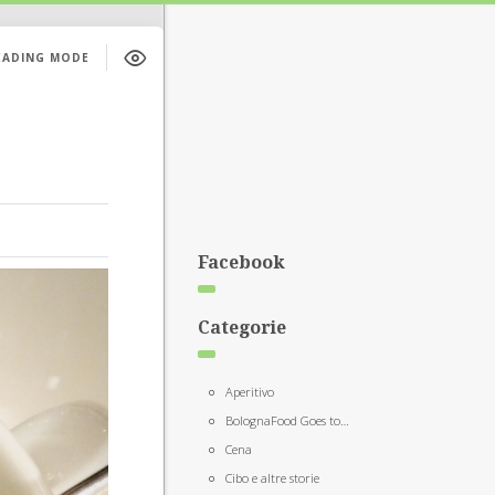
EADING MODE
Facebook
Categorie
Aperitivo
BolognaFood Goes to…
Cena
Cibo e altre storie