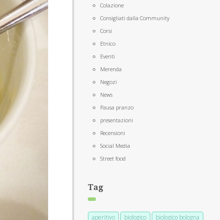
Colazione
Consigliati dalla Community
Corsi
Etnico
Eventi
Merenda
Negozi
News
Pausa pranzo
presentazioni
Recensioni
Social Media
Street food
Tag
aperitivo
biologico
biologico bologna