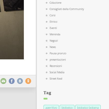
Colazione
Consigliati dalla Community
Corsi
Etnico
Eventi
Merenda
Negozi
News
Pausa pranzo
presentazioni
Recensioni
Social Media
Street food
Tag
aperitivo
biologico
biologico bologna