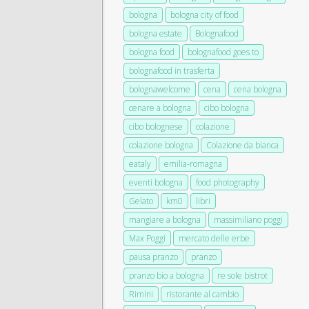
bologna
bologna city of food
bologna estate
Bolognafood
bologna food
bolognafood goes to
bolognafood in trasferta
bolognawelcome
cena
cena bologna
cenare a bologna
cibo bologna
cibo bolognese
colazione
colazione bologna
Colazione da bianca
eataly
emilia-romagna
eventi bologna
food photography
Gelato
km0
libri
mangiare a bologna
massimiliano poggi
Max Poggi
mercato delle erbe
pausa pranzo
pranzo
pranzo bio a bologna
re sole bistrot
Rimini
ristorante al cambio