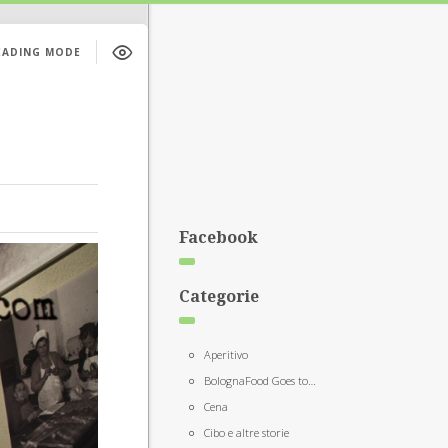
EADING MODE
Facebook
Categorie
Aperitivo
BolognaFood Goes to…
Cena
Cibo e altre storie