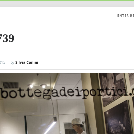
ENTER R
739
015
by
Silvia Canini