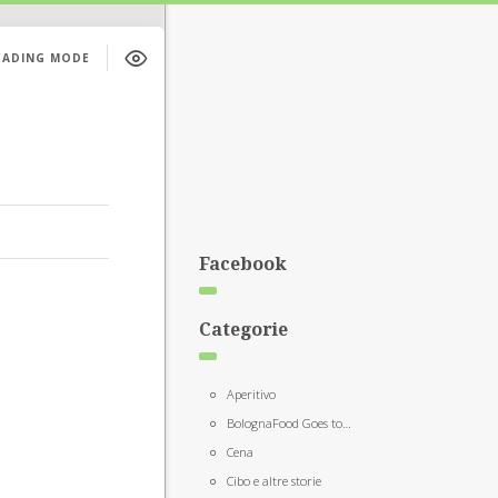
EADING MODE
Facebook
Categorie
Aperitivo
BolognaFood Goes to…
Cena
Cibo e altre storie