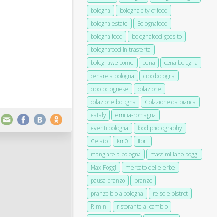
bologna
bologna city of food
bologna estate
Bolognafood
bologna food
bolognafood goes to
bolognafood in trasferta
bolognawelcome
cena
cena bologna
cenare a bologna
cibo bologna
cibo bolognese
colazione
colazione bologna
Colazione da bianca
eataly
emilia-romagna
eventi bologna
food photography
Gelato
km0
libri
mangiare a bologna
massimiliano poggi
Max Poggi
mercato delle erbe
pausa pranzo
pranzo
pranzo bio a bologna
re sole bistrot
Rimini
ristorante al cambio