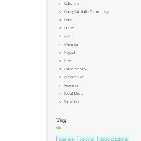
Colazione
Consigliati dalla Community
Corsi
Etnico
Eventi
Merenda
Negozi
News
Pausa pranzo
presentazioni
Recensioni
Social Media
Street food
Tag
aperitivo
biologico
biologico bologna