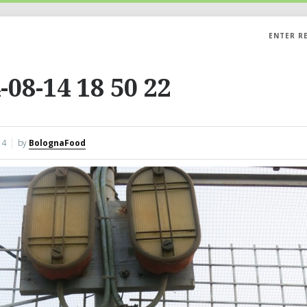
ENTER R
-08-14 18 50 22
14
by
BolognaFood