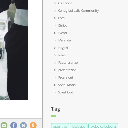
Colazione
Consigliati dalla Community
Corsi
Etnico
Eventi
Merenda
Negozi
News
Pausa pranzo
presentazioni
Recensioni
Social Media
Street food
Tag
aperitivo
biologico
biologico bologna