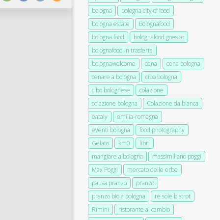
bologna
bologna city of food
bologna estate
Bolognafood
bologna food
bolognafood goes to
bolognafood in trasferta
bolognawelcome
cena
cena bologna
cenare a bologna
cibo bologna
cibo bolognese
colazione
colazione bologna
Colazione da bianca
eataly
emilia-romagna
eventi bologna
food photography
Gelato
km0
libri
mangiare a bologna
massimiliano poggi
Max Poggi
mercato delle erbe
pausa pranzo
pranzo
pranzo bio a bologna
re sole bistrot
Rimini
ristorante al cambio