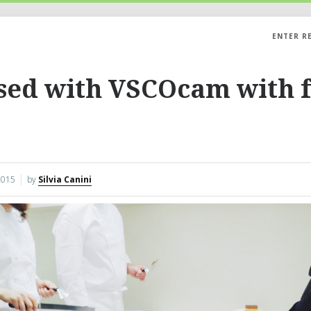
ENTER R
sed with VSCOcam with 
2015
by
Silvia Canini