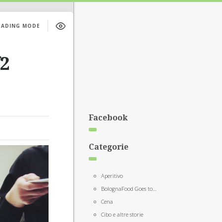
EADING MODE
f2
Facebook
Categorie
Aperitivo
BolognaFood Goes to…
Cena
Cibo e altre storie