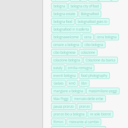
bologna
bologna city of food
bologna estate
Bolognafood
bologna food
bolognafood goes to
bolognafood in trasferta
bolognawelcome
cena
cena bologna
cenare a bologna
cibo bologna
cibo bolognese
colazione
colazione bologna
Colazione da bianca
eataly
emilia-romagna
eventi bologna
food photography
Gelato
km0
libri
mangiare a bologna
massimiliano poggi
Max Poggi
mercato delle erbe
pausa pranzo
pranzo
pranzo bio a bologna
re sole bistrot
Rimini
ristorante al cambio