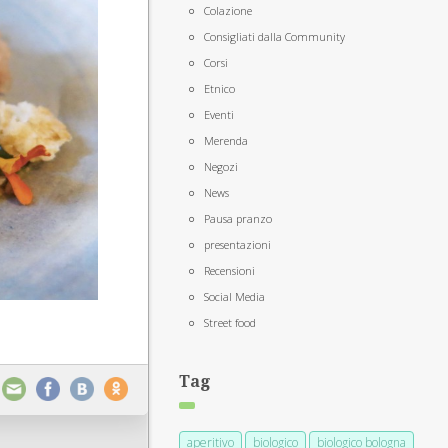
Colazione
Consigliati dalla Community
Corsi
Etnico
Eventi
Merenda
Negozi
News
Pausa pranzo
presentazioni
Recensioni
Social Media
Street food
Tag
aperitivo
biologico
biologico bologna