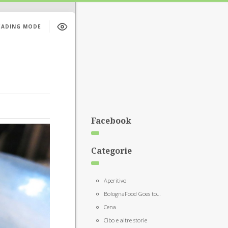
EADING MODE
Facebook
Categorie
Aperitivo
BolognaFood Goes to…
Cena
Cibo e altre storie