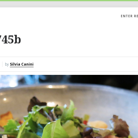
ENTER R
745b
by
Silvia Canini