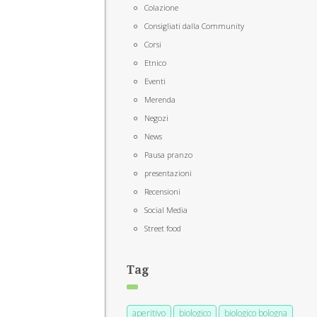
Colazione
Consigliati dalla Community
Corsi
Etnico
Eventi
Merenda
Negozi
News
Pausa pranzo
presentazioni
Recensioni
Social Media
Street food
Tag
aperitivo
biologico
biologico bologna