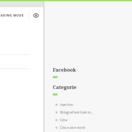
EADING MODE
Facebook
Categorie
Aperitivo
BolognaFood Goes to…
Cena
Cibo e altre storie