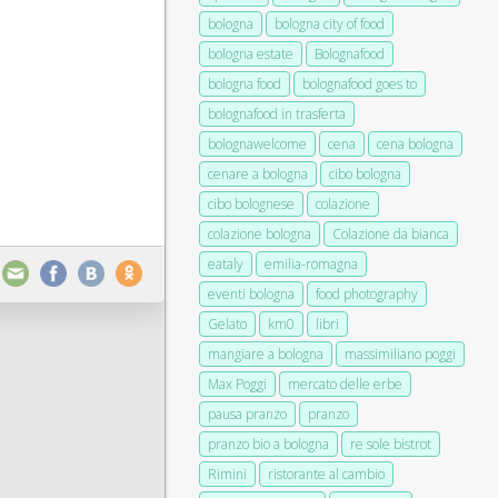
bologna
bologna city of food
bologna estate
Bolognafood
bologna food
bolognafood goes to
bolognafood in trasferta
bolognawelcome
cena
cena bologna
cenare a bologna
cibo bologna
cibo bolognese
colazione
colazione bologna
Colazione da bianca
eataly
emilia-romagna
eventi bologna
food photography
Gelato
km0
libri
mangiare a bologna
massimiliano poggi
Max Poggi
mercato delle erbe
pausa pranzo
pranzo
pranzo bio a bologna
re sole bistrot
Rimini
ristorante al cambio