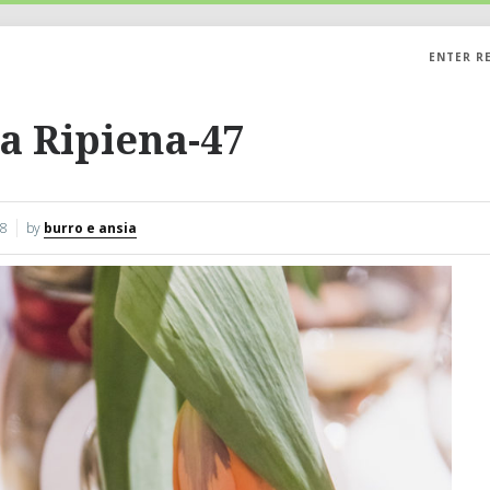
ENTER R
a Ripiena-47
18
by
burro e ansia