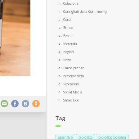
Colazione
Consigliati dalla Community
Corsi
Etnico
Eventi
Merenda
Negozi
News
Pausa pranzo
presentazioni
Recensioni
Social Media
Street food
Tag
aperitivo
biologico
biologico bologna