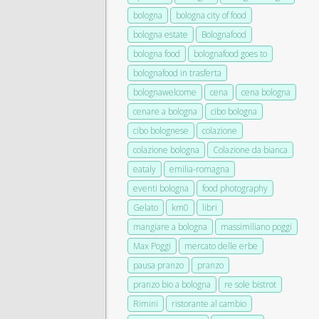
bologna
bologna city of food
bologna estate
Bolognafood
bologna food
bolognafood goes to
bolognafood in trasferta
bolognawelcome
cena
cena bologna
cenare a bologna
cibo bologna
cibo bolognese
colazione
colazione bologna
Colazione da bianca
eataly
emilia-romagna
eventi bologna
food photography
Gelato
km0
libri
mangiare a bologna
massimiliano poggi
Max Poggi
mercato delle erbe
pausa pranzo
pranzo
pranzo bio a bologna
re sole bistrot
Rimini
ristorante al cambio