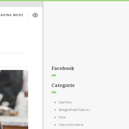
EADING MODE
Facebook
Categorie
Aperitivo
BolognaFood Goes to…
Cena
Cibo e altre storie