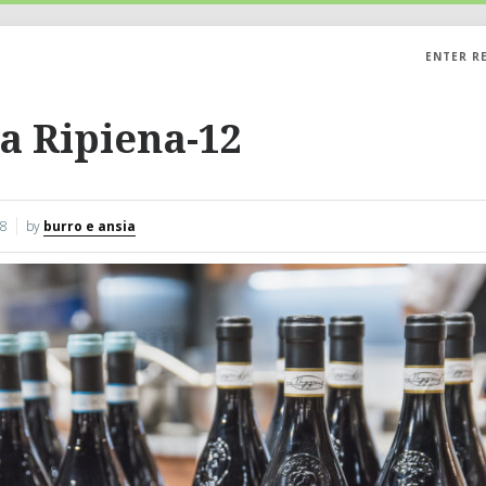
ENTER R
a Ripiena-12
18
by
burro e ansia