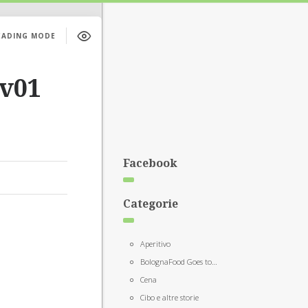
EADING MODE
lv01
Facebook
Categorie
Aperitivo
BolognaFood Goes to…
Cena
Cibo e altre storie