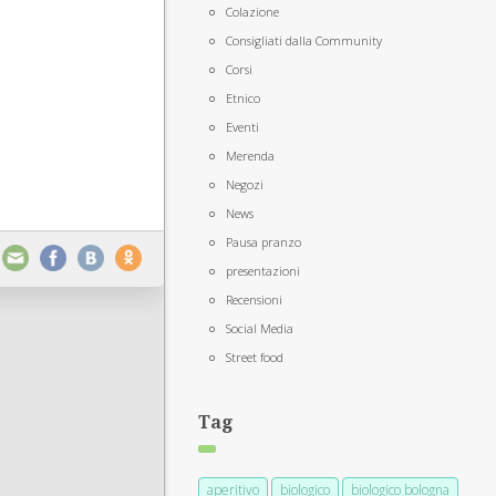
Colazione
Consigliati dalla Community
Corsi
Etnico
Eventi
Merenda
Negozi
News
Pausa pranzo
presentazioni
Recensioni
Social Media
Street food
Tag
aperitivo
biologico
biologico bologna