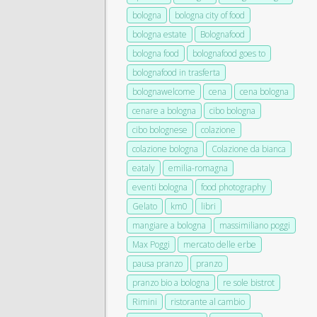
bologna
bologna city of food
bologna estate
Bolognafood
bologna food
bolognafood goes to
bolognafood in trasferta
bolognawelcome
cena
cena bologna
cenare a bologna
cibo bologna
cibo bolognese
colazione
colazione bologna
Colazione da bianca
eataly
emilia-romagna
eventi bologna
food photography
Gelato
km0
libri
mangiare a bologna
massimiliano poggi
Max Poggi
mercato delle erbe
pausa pranzo
pranzo
pranzo bio a bologna
re sole bistrot
Rimini
ristorante al cambio