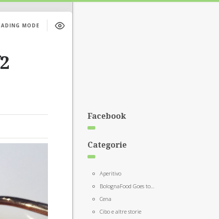
EADING MODE
f2
Facebook
Categorie
Aperitivo
BolognaFood Goes to…
Cena
Cibo e altre storie