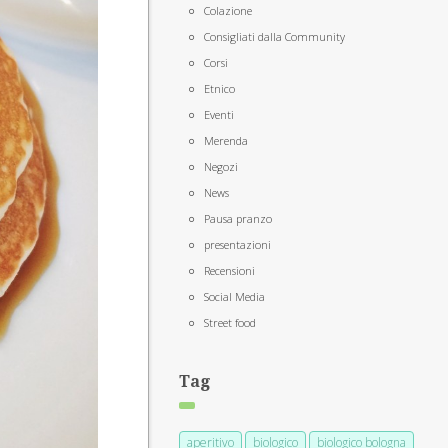
Colazione
Consigliati dalla Community
Corsi
Etnico
Eventi
Merenda
Negozi
News
Pausa pranzo
presentazioni
Recensioni
Social Media
Street food
Tag
aperitivo
biologico
biologico bologna