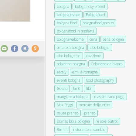
bologna
bologna city of food
bologna estate
Bolognafood
bologna food
bolognafood goes to
bolognafood in trasferta
bolognawelcome
cena
cena bologna
cenare a bologna
cibo bologna
cibo bolognese
colazione
colazione bologna
Colazione da bianca
eataly
emilia-romagna
eventi bologna
food photography
Gelato
km0
libri
mangiare a bologna
massimiliano poggi
Max Poggi
mercato delle erbe
pausa pranzo
pranzo
pranzo bio a bologna
re sole bistrot
Rimini
ristorante al cambio