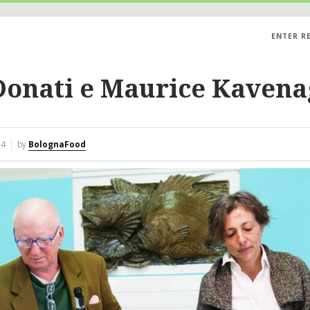
ENTER R
Donati e Maurice Kaven
14
by
BolognaFood