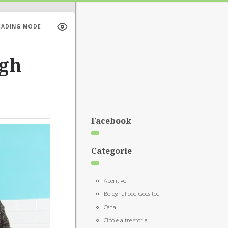
EADING MODE
agh
Facebook
Categorie
Aperitivo
BolognaFood Goes to…
Cena
Cibo e altre storie