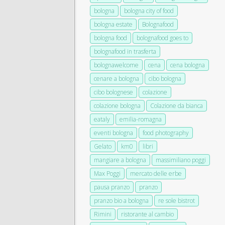
bologna
bologna city of food
bologna estate
Bolognafood
bologna food
bolognafood goes to
bolognafood in trasferta
bolognawelcome
cena
cena bologna
cenare a bologna
cibo bologna
cibo bolognese
colazione
colazione bologna
Colazione da bianca
eataly
emilia-romagna
eventi bologna
food photography
Gelato
km0
libri
mangiare a bologna
massimiliano poggi
Max Poggi
mercato delle erbe
pausa pranzo
pranzo
pranzo bio a bologna
re sole bistrot
Rimini
ristorante al cambio