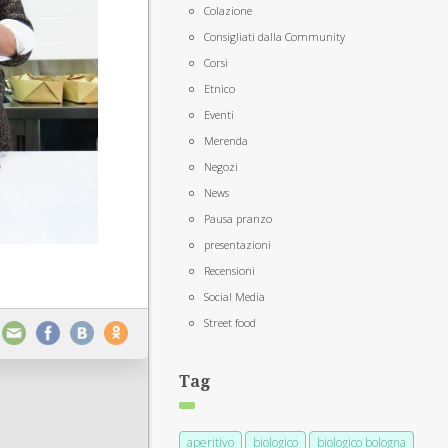
Colazione
Consigliati dalla Community
Corsi
Etnico
Eventi
Merenda
Negozi
News
Pausa pranzo
presentazioni
Recensioni
Social Media
Street food
Tag
aperitivo
biologico
biologico bologna