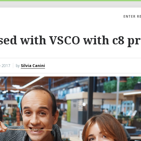
ENTER R
sed with VSCO with c8 pr
 2017
by
Silvia Canini