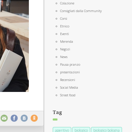
Colazione
Consigliati dalla Community
Corsi
Etnico
Eventi
Merenda
Negozi
News
Pausa pranzo
presentazioni
Recensioni
Social Media
Street food
Tag
aperitivo
biologico
biologico bologna