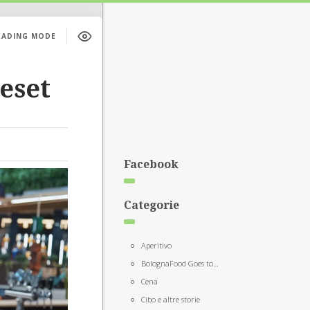
EADING MODE
eset
Facebook
Categorie
Aperitivo
BolognaFood Goes to…
Cena
Cibo e altre storie