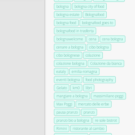
bologna
bologna city of food
bologna estate
Bolognafood
bologna food
bolognafood goes to
bolognafood in trasferta
bolognawelcome
cena
cena bologna
cenare a bologna
cibo bologna
cibo bolognese
colazione
colazione bologna
Colazione da bianca
eataly
emilia-romagna
eventi bologna
food photography
Gelato
km0
libri
mangiare a bologna
massimiliano poggi
Max Poggi
mercato delle erbe
pausa pranzo
pranzo
pranzo bio a bologna
re sole bistrot
Rimini
ristorante al cambio