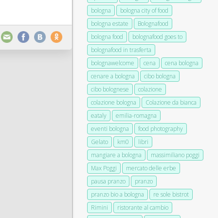
bologna
bologna city of food
bologna estate
Bolognafood
bologna food
bolognafood goes to
bolognafood in trasferta
bolognawelcome
cena
cena bologna
cenare a bologna
cibo bologna
cibo bolognese
colazione
colazione bologna
Colazione da bianca
eataly
emilia-romagna
eventi bologna
food photography
Gelato
km0
libri
mangiare a bologna
massimiliano poggi
Max Poggi
mercato delle erbe
pausa pranzo
pranzo
pranzo bio a bologna
re sole bistrot
Rimini
ristorante al cambio