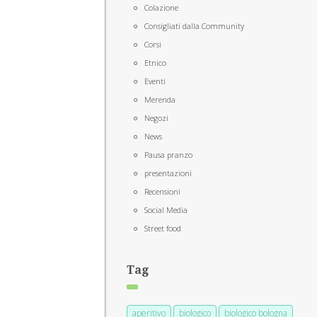
Colazione
Consigliati dalla Community
Corsi
Etnico
Eventi
Merenda
Negozi
News
Pausa pranzo
presentazioni
Recensioni
Social Media
Street food
Tag
aperitivo
biologico
biologico bologna