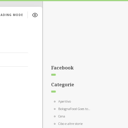
EADING MODE
Facebook
Categorie
Aperitivo
BolognaFood Goes to…
Cena
Cibo e altre storie