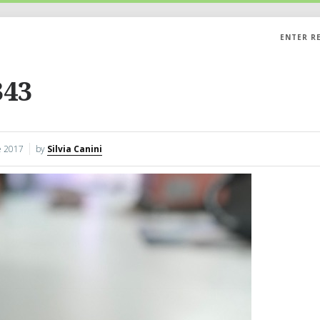
ENTER R
343
 2017
by
Silvia Canini