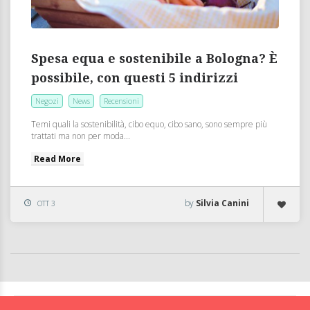
Spesa equa e sostenibile a Bologna? È
possibile, con questi 5 indirizzi
Negozi
News
Recensioni
Temi quali la sostenibilità, cibo equo, cibo sano, sono sempre più
trattati ma non per moda...
Read More
by
Silvia Canini
OTT 3
BolognaFood - Social Food a Bologna