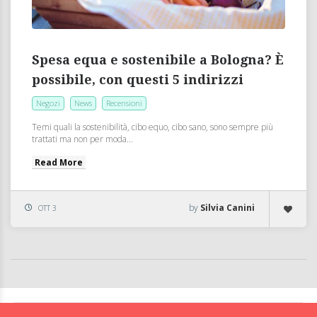
Spesa equa e sostenibile a Bologna? È
possibile, con questi 5 indirizzi
Negozi
News
Recensioni
Temi quali la sostenibilità, cibo equo, cibo sano, sono sempre più
trattati ma non per moda...
Read More
by
Silvia Canini
OTT 3
BolognaFood - Social Food a Bologna