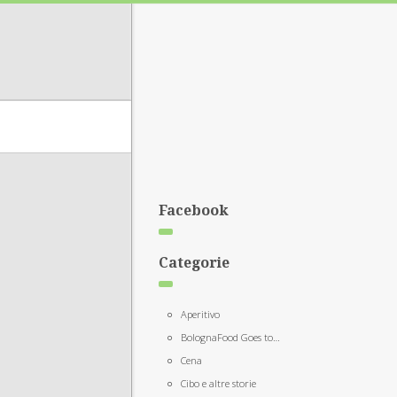
Facebook
Categorie
Aperitivo
BolognaFood Goes to…
Cena
Cibo e altre storie