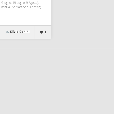
 Giugno, 19 Luglio, 9 Agosto),
iunchi (a Rio Marano di Cesena)...
by
Silvia Canini
1