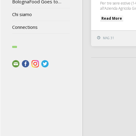
BolognaFood Goes to…
Per tre sere estive (14
all’Azienda Agricola G
Chi siamo
Read More
Connections
MAG 31