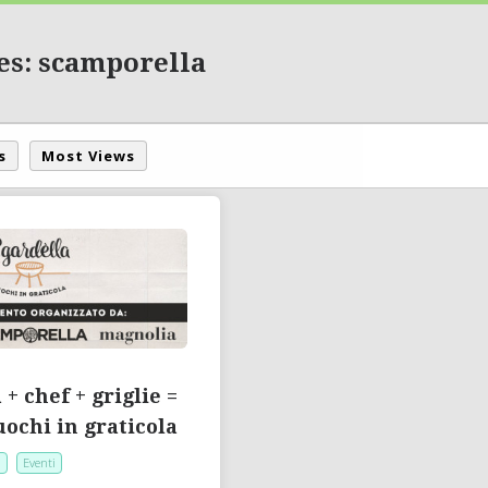
es: scamporella
s
Most Views
+ chef + griglie =
uochi in graticola
.
Eventi