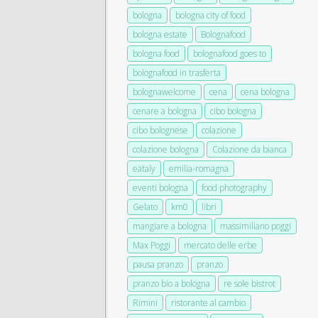
bologna
bologna city of food
bologna estate
Bolognafood
bologna food
bolognafood goes to
bolognafood in trasferta
bolognawelcome
cena
cena bologna
cenare a bologna
cibo bologna
cibo bolognese
colazione
colazione bologna
Colazione da bianca
eataly
emilia-romagna
eventi bologna
food photography
Gelato
km0
libri
mangiare a bologna
massimiliano poggi
Max Poggi
mercato delle erbe
pausa pranzo
pranzo
pranzo bio a bologna
re sole bistrot
Rimini
ristorante al cambio