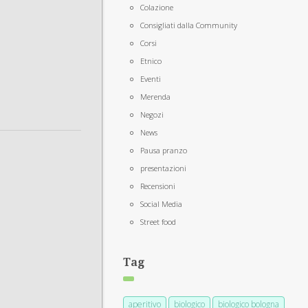
Colazione
Consigliati dalla Community
Corsi
Etnico
Eventi
Merenda
Negozi
News
Pausa pranzo
presentazioni
Recensioni
Social Media
Street food
Tag
aperitivo
biologico
biologico bologna