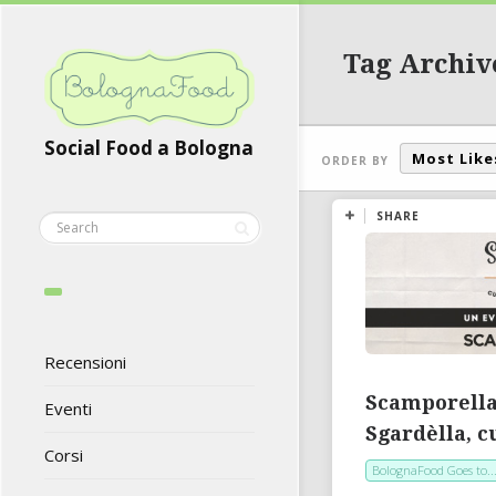
Tag Archiv
Social Food a Bologna
Most Like
ORDER BY
SHARE
Recensioni
Scamporella 
Eventi
Sgardèlla, c
Corsi
BolognaFood Goes to..