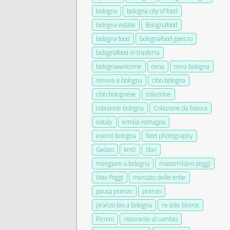
bologna
bologna city of food
bologna estate
Bolognafood
bologna food
bolognafood goes to
bolognafood in trasferta
bolognawelcome
cena
cena bologna
cenare a bologna
cibo bologna
cibo bolognese
colazione
colazione bologna
Colazione da bianca
eataly
emilia-romagna
eventi bologna
food photography
Gelato
km0
libri
mangiare a bologna
massimiliano poggi
Max Poggi
mercato delle erbe
pausa pranzo
pranzo
pranzo bio a bologna
re sole bistrot
Rimini
ristorante al cambio