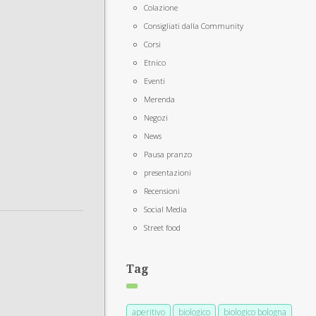
Colazione
Consigliati dalla Community
Corsi
Etnico
Eventi
Merenda
Negozi
News
Pausa pranzo
presentazioni
Recensioni
Social Media
Street food
Tag
aperitivo
biologico
biologico bologna