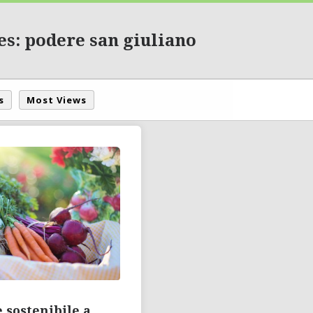
es: podere san giuliano
s
Most Views
 sostenibile a