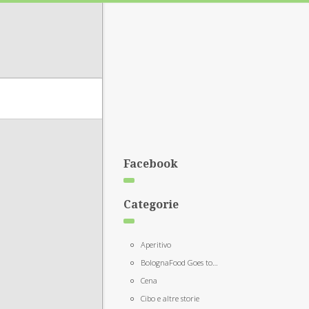
Facebook
Categorie
Aperitivo
BolognaFood Goes to…
Cena
Cibo e altre storie