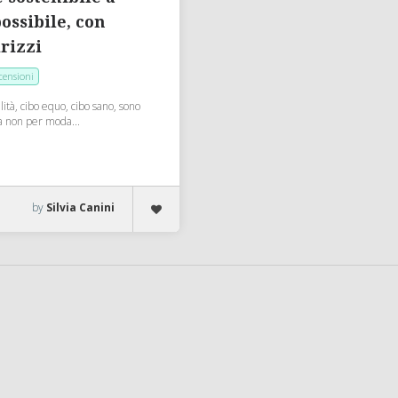
ossibile, con
irizzi
censioni
lità, cibo equo, cibo sano, sono
a non per moda...
by
Silvia Canini