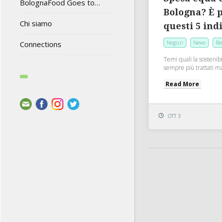
BolognaFood Goes to…
Bologna? È p
Chi siamo
questi 5 ind
Negozi
News
Re
Connections
Temi quali la sostenibi
sempre più trattati m
Read More
OTT 3