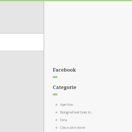
Facebook
Categorie
Aperitivo
BolognaFood Goes to…
Cena
Cibo e altre storie