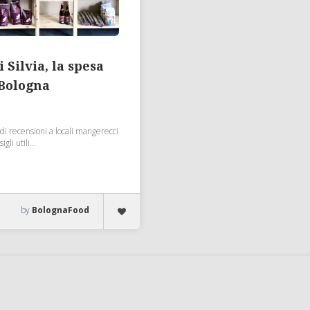
 Silvia, la spesa
 Bologna
di recensioni a locali mangerecci
gli utili...
by
BolognaFood