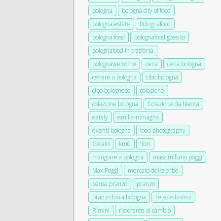
bologna
bologna city of food
bologna estate
Bolognafood
bologna food
bolognafood goes to
bolognafood in trasferta
bolognawelcome
cena
cena bologna
cenare a bologna
cibo bologna
cibo bolognese
colazione
colazione bologna
Colazione da bianca
eataly
emilia-romagna
eventi bologna
food photography
Gelato
km0
libri
mangiare a bologna
massimiliano poggi
Max Poggi
mercato delle erbe
pausa pranzo
pranzo
pranzo bio a bologna
re sole bistrot
Rimini
ristorante al cambio