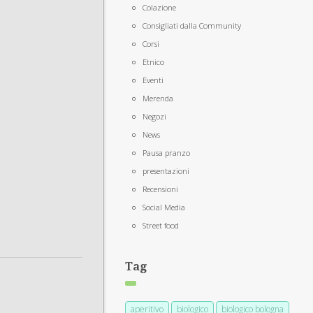
Colazione
Consigliati dalla Community
Corsi
Etnico
Eventi
Merenda
Negozi
News
Pausa pranzo
presentazioni
Recensioni
Social Media
Street food
Tag
aperitivo
biologico
biologico bologna