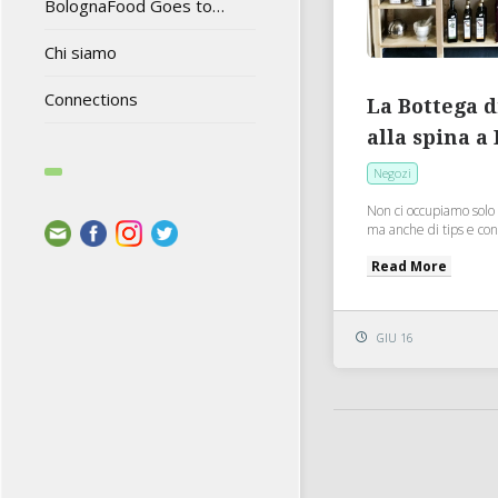
BolognaFood Goes to…
Chi siamo
Connections
La Bottega di
alla spina a
Negozi
Non ci occupiamo solo 
ma anche di tips e consi
Read More
GIU 16