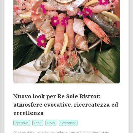
Nuovo look per Re Sole Bistrot:
atmosfere evocative, ricercatezza ed
eccellenza
Aperitivo
Cena
News
Recensioni
Se siete dei cultori della mixologia, amate il buon cibo e state