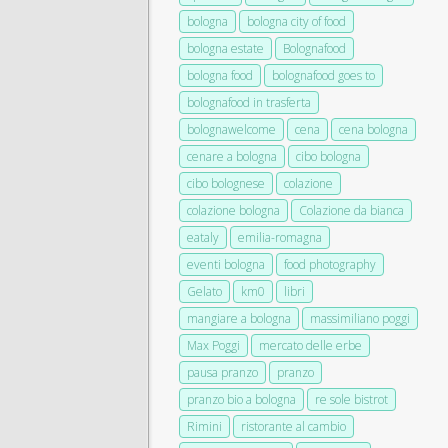
bologna
bologna city of food
bologna estate
Bolognafood
bologna food
bolognafood goes to
bolognafood in trasferta
bolognawelcome
cena
cena bologna
cenare a bologna
cibo bologna
cibo bolognese
colazione
colazione bologna
Colazione da bianca
eataly
emilia-romagna
eventi bologna
food photography
Gelato
km0
libri
mangiare a bologna
massimiliano poggi
Max Poggi
mercato delle erbe
pausa pranzo
pranzo
pranzo bio a bologna
re sole bistrot
Rimini
ristorante al cambio