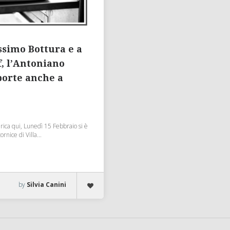
ssimo Bottura e a
, l’Antoniano
porte anche a
ica qui, Lunedì 15 Febbraio si è
ornice di Villa...
by
Silvia Canini