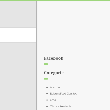
Facebook
Categorie
Aperitivo
BolognaFood Goes to…
Cena
Cibo e altre storie