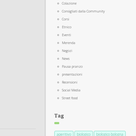
Colazione
Consigliati dalla Community
Corsi
Etnico
Eventi
Merenda
Negozi
News
Pausa pranzo
presentazioni
Recensioni
Social Media
Street food
Tag
aperitivo
biologico
biologico bologna