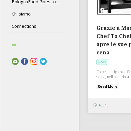
BolognaFood Goes to…
Chi siamo
Connections
Grazie a Ma
Chef To Chef
apre le sue 
cena
News
Come anticipato da Enr
svolta, nella deliziosa c
Read More
FEB 16