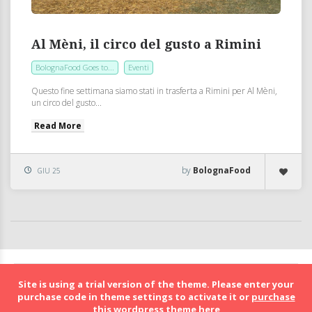
Al Mèni, il circo del gusto a Rimini
BolognaFood Goes to...
Eventi
Questo fine settimana siamo stati in trasferta a Rimini per Al Mèni,
un circo del gusto...
Read More
by
BolognaFood
GIU 25
BolognaFood - Social Food a Bologna
Site is using a trial version of the theme. Please enter your
purchase code in theme settings to activate it or
purchase
this wordpress theme here