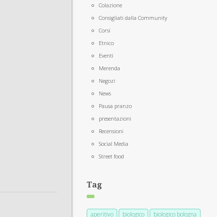
Colazione
Consigliati dalla Community
Corsi
Etnico
Eventi
Merenda
Negozi
News
Pausa pranzo
presentazioni
Recensioni
Social Media
Street food
Tag
aperitivo
biologico
biologico bologna