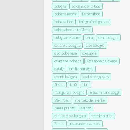
bologna
bologna city of food
bologna estate
Bolognafood
bologna food
bolognafood goes to
bolognafood in trasferta
bolognawelcome
cena
cena bologna
cenare a bologna
cibo bologna
cibo bolognese
colazione
colazione bologna
Colazione da bianca
eataly
emilia-romagna
eventi bologna
food photography
Gelato
km0
libri
mangiare a bologna
massimiliano poggi
Max Poggi
mercato delle erbe
pausa pranzo
pranzo
pranzo bio a bologna
re sole bistrot
Rimini
ristorante al cambio