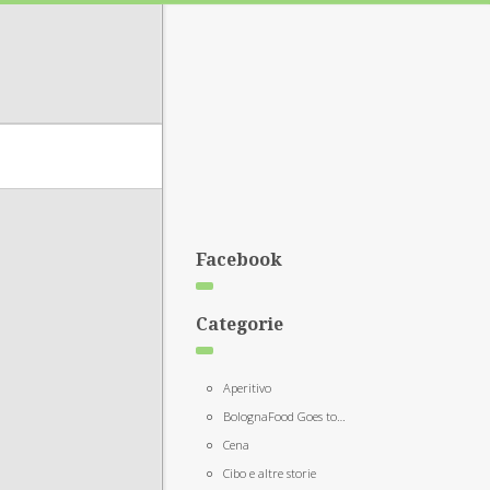
Facebook
Categorie
Aperitivo
BolognaFood Goes to…
Cena
Cibo e altre storie