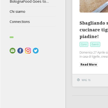
BolognaFood Goes to…
Chi siamo
Connections
Sbagliando 
cucinare tig
piadine!
Corsi
Eventi
Domenica 27 Aprile sia
in casa di tigelle, cre
Read More
MAG 16