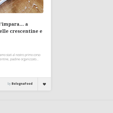
s’impara… a
elle crescentine e
mo stati al nostro primo corso
scentine, piadine organizzato...
by
BolognaFood