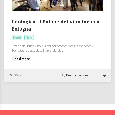
Enologica: il Salone del vino torna a
Bologna
Eventi
News
Amanti del buon vino, curiosi dei prodotti locali, siete pronti?
Segnatevi queste date in agenda: dal...
Read More
by
Enrica Lazzarini
NOV 4
BolognaFood - Social Food a Bologna