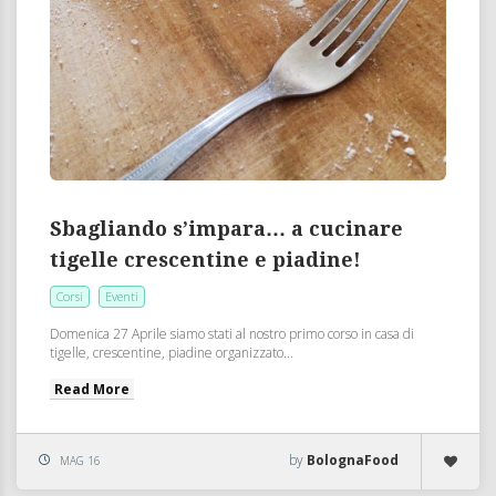
Sbagliando s’impara… a cucinare
tigelle crescentine e piadine!
Corsi
Eventi
Domenica 27 Aprile siamo stati al nostro primo corso in casa di
tigelle, crescentine, piadine organizzato...
Read More
by
BolognaFood
MAG 16