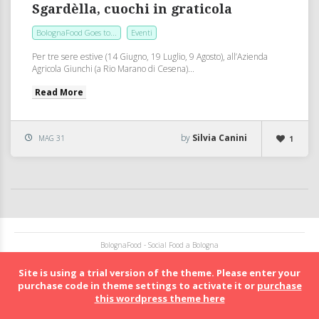
Sgardèlla, cuochi in graticola
BolognaFood Goes to...
Eventi
Per tre sere estive (14 Giugno, 19 Luglio, 9 Agosto), all’Azienda
Agricola Giunchi (a Rio Marano di Cesena)...
Read More
by
Silvia Canini
MAG 31
1
BolognaFood - Social Food a Bologna
Site is using a trial version of the theme. Please enter your
purchase code in theme settings to activate it or
purchase
this wordpress theme here