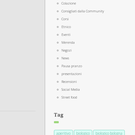
Colazione
Consigliati dalla Community
Corsi
Etnico
Eventi
Merenda
Negozi
News
Pausa pranzo
presentazioni
Recensioni
Social Media
Street food
Tag
aperitivo
biologico
biologico bologna