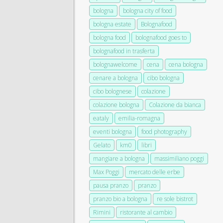
bologna
bologna city of food
bologna estate
Bolognafood
bologna food
bolognafood goes to
bolognafood in trasferta
bolognawelcome
cena
cena bologna
cenare a bologna
cibo bologna
cibo bolognese
colazione
colazione bologna
Colazione da bianca
eataly
emilia-romagna
eventi bologna
food photography
Gelato
km0
libri
mangiare a bologna
massimiliano poggi
Max Poggi
mercato delle erbe
pausa pranzo
pranzo
pranzo bio a bologna
re sole bistrot
Rimini
ristorante al cambio