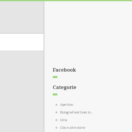
Facebook
Categorie
Aperitivo
BolognaFood Goes to…
Cena
Cibo e altre storie