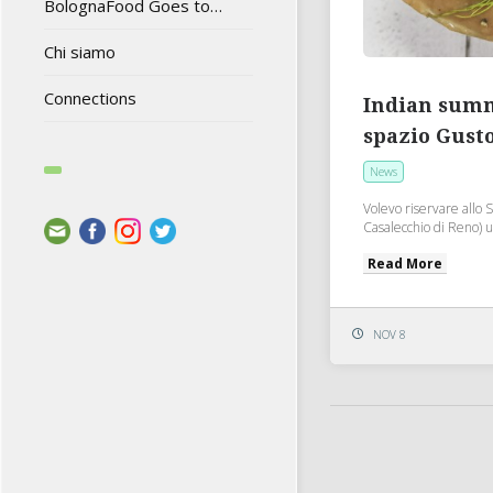
BolognaFood Goes to…
Chi siamo
Connections
Indian summ
spazio Gust
News
Volevo riservare allo 
Casalecchio di Reno) un
Read More
NOV 8