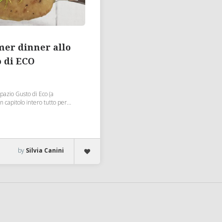
er dinner allo
o di ECO
Spazio Gusto di Eco (a
 capitolo intero tutto per...
by
Silvia Canini