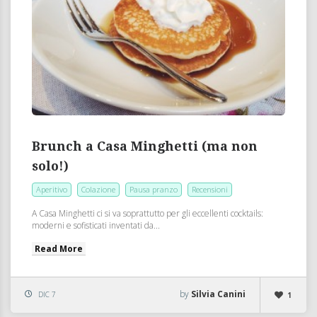
Brunch a Casa Minghetti (ma non
solo!)
Aperitivo
Colazione
Pausa pranzo
Recensioni
A Casa Minghetti ci si va soprattutto per gli eccellenti cocktails:
moderni e sofisticati inventati da...
Read More
by
Silvia Canini
DIC 7
1