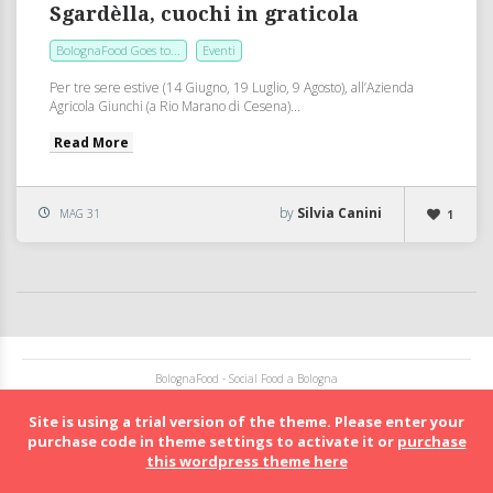
Sgardèlla, cuochi in graticola
BolognaFood Goes to...
Eventi
Per tre sere estive (14 Giugno, 19 Luglio, 9 Agosto), all’Azienda
Agricola Giunchi (a Rio Marano di Cesena)...
Read More
by
Silvia Canini
MAG 31
1
BolognaFood - Social Food a Bologna
Site is using a trial version of the theme. Please enter your
purchase code in theme settings to activate it or
purchase
this wordpress theme here